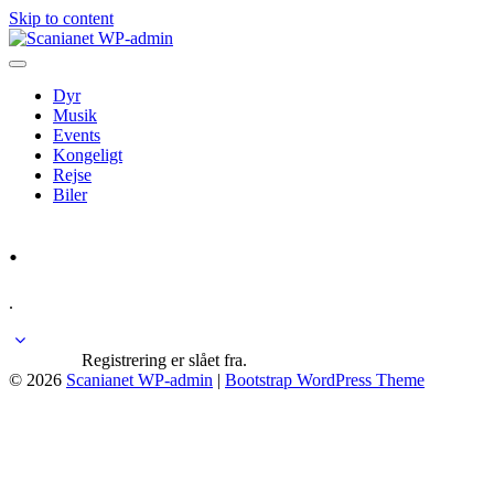
Skip to content
Dyr
Musik
Events
Kongeligt
Rejse
Biler
.
.
Registrering er slået fra.
© 2026
Scanianet WP-admin
|
Bootstrap WordPress Theme