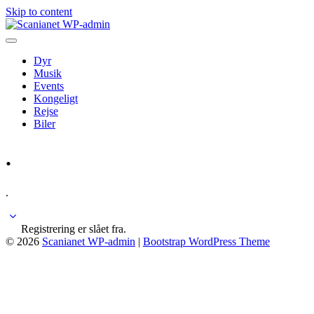
Skip to content
Dyr
Musik
Events
Kongeligt
Rejse
Biler
.
.
Registrering er slået fra.
© 2026
Scanianet WP-admin
|
Bootstrap WordPress Theme